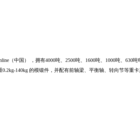
ne（中国） ，拥有4000吨、2500吨、1600吨、1000吨、
.2kg-140kg 的模锻件，并配有前轴梁、平衡轴、转向节等