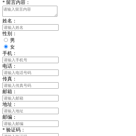
*
留言内容：
姓名：
性别：
男
女
手机：
电话：
传真：
邮箱：
地址：
邮编：
*
验证码：