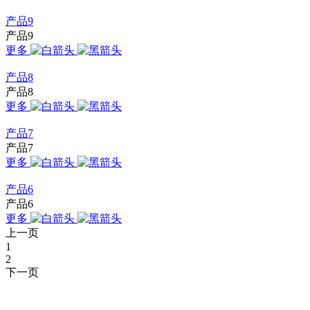
产品9
产品9
更多
产品8
产品8
更多
产品7
产品7
更多
产品6
产品6
更多
上一页
1
2
下一页
CONTACT INFORMATION